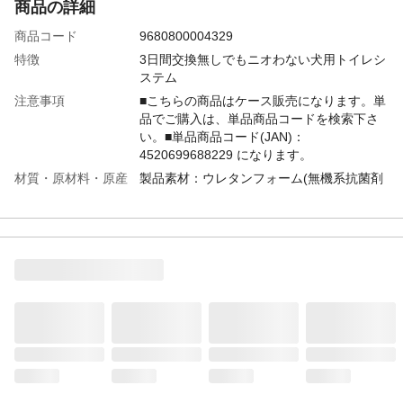
商品の詳細
商品コード
9680800004329
特徴
3日間交換無しでもニオわない犬用トイレシ
ステム
注意事項
■こちらの商品はケース販売になります。単
品でご購入は、単品商品コードを検索下さ
い。■単品商品コード(JAN)：
4520699688229 になります。
材質・原材料・原産
製品素材：ウレタンフォーム(無機系抗菌剤
国
使用)、親水剤・日本
メーカー名
ジャペル
JANコード
9680800004329
商品コード / 型番
3482719012
関連キーワード
デオシート, ペットシーツ, 消臭