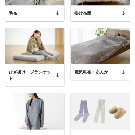
毛布
掛け布団
ひざ掛け・ブランケッ
電気毛布・あんか
ト