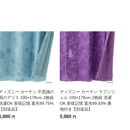
ディズニー カーテン 不思議の
ディズニー カーテン ラプンツ
国のアリス 100×178cm 2枚組
ェル 100×178cm 2枚組 洗濯
洗濯OK 形状記憶 遮光99.75%
OK 形状記憶 遮光99.93% 裏
【別送品】
地付き【別送品】
5,980
5,980
円
円