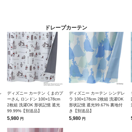
ドレープカーテン
ル
ディズニー カーテン くまのプ
ディズニー カーテン シンデレ
ーさん ロンドン 100×178cm
ラ 100×178cm 2枚組 洗濯OK
2枚組 洗濯OK 形状記憶 遮光
形状記憶 遮光99.67% 裏地付
99.99%【別送品】
き【別送品】
5,980
5,980
円
円