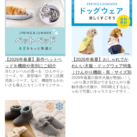
や好みに合わせて選べます。クッシ
ョンや座椅子と組み合わせれば、お
部屋のくつろぎ空間をさらに快適
に。
【2026年春夏】新作ペットベ
【2026年春夏】おしゃれでか
ッドを​機能や​形別に​ご紹介
わいい犬服・ドッグウェア特集
冷たさレベルが​選べる​「ひんやりシ
｜ひんやり機能・形・サイズ別
リーズ」や、​新登場の​「防ダニ抗菌
2026年春夏の新作犬服が勢揃い！し
消臭シリーズ」など、​機能性も​かわ
っかり暑さ対策ができるひんやり接
いさも​備えた​カインズオリジナルベ
触冷感の犬服や、SNS映えするおし
ッドで​愛犬・愛猫の​毎日を​快適に。​
ゃれで可愛いキャラクターデザイン
猫用や​大型犬用サイズなども​取り​扱
など、機能・形・サイズ別にぴった
っております。​
りの犬服が見つかります。毎日も特
別な日も愛犬と快適に過ごそう！