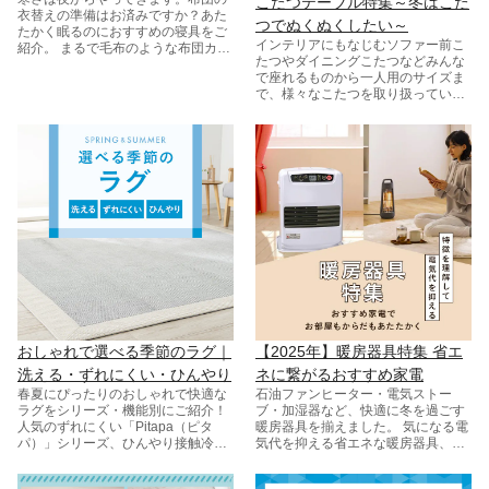
こたつテーブル特集～冬はこた
衣替えの準備はお済みですか？あた
つでぬくぬくしたい～
たかく眠るのにおすすめの寝具をご
インテリアにもなじむソファー前こ
紹介。 まるで毛布のような布団カバ
たつやダイニングこたつなどみんな
ーやなめらかな肌触りの毛布や敷き
で座れるものから一人用のサイズま
パッド、掛け布団をラインナップ。
で、様々なこたつを取り扱っていま
さらに温まりたい方には電気あんか
す。こたつ関連グッズを一式揃えま
や電気敷き毛布もおすすめです。
した。
おしゃれで選べる季節のラグ｜
【2025年】暖房器具特集 省エ
洗える・ずれにくい・ひんやり
ネに繋がるおすすめ家電
春夏にぴったりのおしゃれで快適な
石油ファンヒーター・電気ストー
ラグをシリーズ・機能別にご紹介！
ブ・加湿器など、​快適に​冬を​過ごす
人気のずれにくい「Pitapa（ピタ
暖房器具を​揃えました。​ 気に​なる​電
パ）」シリーズ、ひんやり接触冷感
気代を​抑える​省エネな​暖房器具、​お
の「DEO COOL（デオクール）」、
すすめや​特徴も​ご紹介。​
夏におすすめのい草ラグなど、用途