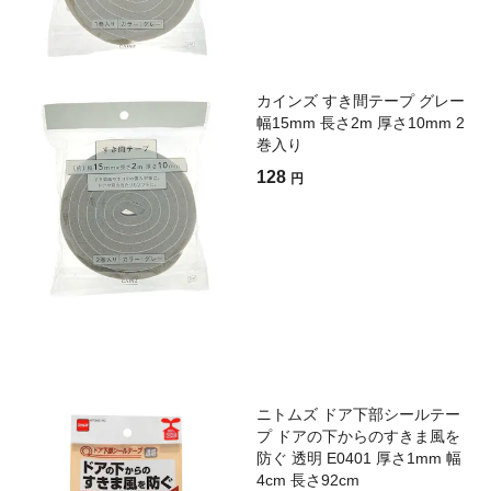
カインズ すき間テープ グレー
幅15mm 長さ2m 厚さ10mm 2
巻入り
128
円
ニトムズ ドア下部シールテー
プ ドアの下からのすきま風を
防ぐ 透明 E0401 厚さ1mm 幅
4cm 長さ92cm