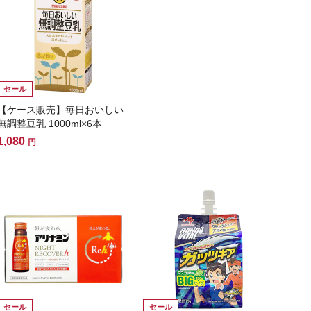
セール
【ケース販売】毎日おいしい
無調整豆乳 1000ml×6本
1,080
円
セール
セール