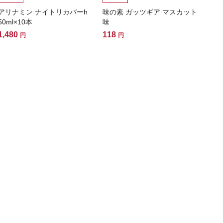
アリナミン ナイトリカバーh
味の素 ガッツギア マスカット
50ml×10本
味
1,480
118
円
円