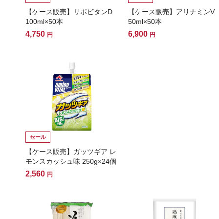
【ケース販売】リポビタンD
【ケース販売】アリナミンV
100ml×50本
50ml×50本
4,750
6,900
円
円
セール
【ケース販売】ガッツギア レ
モンスカッシュ味 250g×24個
2,560
円