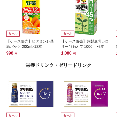
セール
セール
【ケース販売】ビタミン野菜
【ケース販売】調製豆乳カロ
紙パック 200ml×12本
リー45%オフ 1000ml×6本
998
1,080
円
円
栄養ドリンク・ゼリードリンク
セール
セール