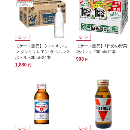
セール
セール
【ケース販売】ウィルキンソ
【ケース販売】1日分の野菜
ン タンサンレモン ラベルレス
紙パック 200ml×12本
ボトル 500ml×24本
998
円
1,880
円
セール
セール