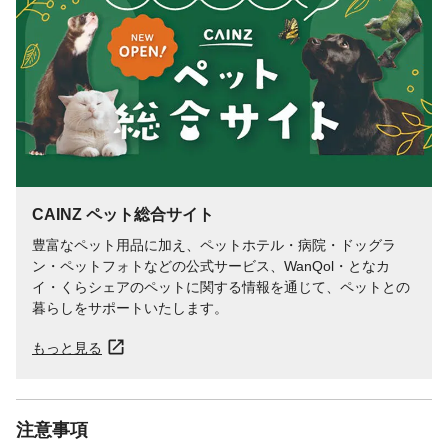
下、水分12.0%以下
給与量の目安
生後9か月から
代謝エネルギー
たんぱく質1.1%以上、脂質2.0%以上、
4.3%以下、粗繊維13.7%以下、灰分2.4%以
下、水分12.0%以下 45キロカロリー
CAINZ ペット総合サイト
豊富なペット用品に加え、ペットホテル・病院・ドッグラ
ン・ペットフォトなどの公式サービス、WanQol・となカ
イ・くらシェアのペットに関する情報を通じて、ペットとの
暮らしをサポートいたします。
もっと見る
注意事項