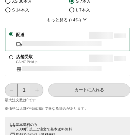
XS 30本入
S 7本入
S 14本入
L 7本入
もっと見る (+4件)
配送
店舗受取
CAINZ PickUp
カートに入れる
最大注文数は
0
です
※価格は​店舗や​掲載場所で​異なる​場合が​あります。
基本送料のみ
5,000円以上ご注文で基本送料無料
店舗での受取は送料無料