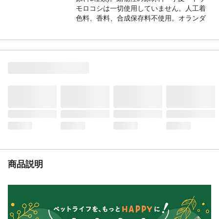
モロコシは一切使用していません。人工着
色料、香料、合成保存料不使用。オランダ
産(原材料は全てヨーロッパ産)。 デンタル
トリーツ
給与方法
オランダ
内容量
●愛犬の体重に適したサイズを与えて下さ
い。●のどに詰まらせないよう必ず食べ終わ
るまで観察してください。また興奮時には
与えないでください。●歯、歯ぐき、あごが
健康な犬に与えて下さい。●製品の色、形状
にばらつきがあることがございますが、品
質には問題ありません。
生産国
●1日1本を目安とし、主食の量を適宜調整し
て健康状態にあわせて与えて下さい。●常に
新鮮な水をご用意ください。
商品説明
原材料
じゃがいもでん粉、セルロース、酵母、麦
芽エキス、ルピナス、クローブ油、グリセ
リン、レシチン、炭酸カルシウム、着色料
(パプリカ色素)
保証成分
たんぱく質1.1%以上、脂質2.0%以上、
4.3%以下、粗繊維13.7%以下、灰分2.4%以