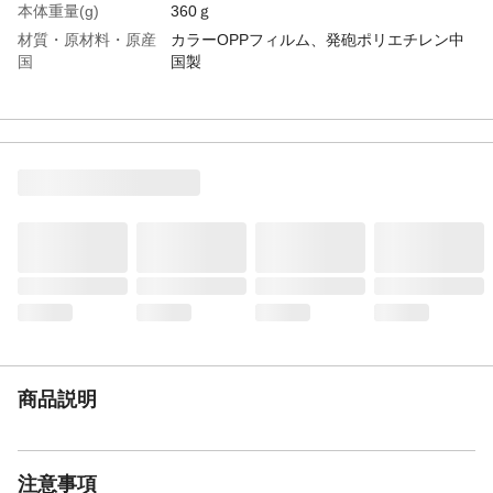
本体重量(g)
360ｇ
材質・原材料・原産
カラーOPPフィルム、発砲ポリエチレン中
国
国製
特徴
・窓際に立てるだけで使用できるので簡
単・温かみを感じるデザイン
注意事項
●取扱説明書をかならずご確認のうえ正しく
お使いください。
JANコード
4582451309476
商品説明
注意事項