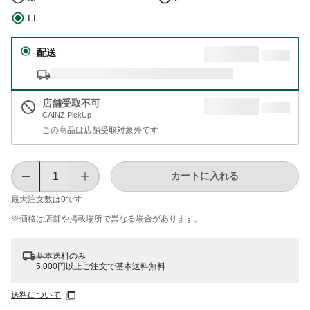
LL
配送
店舗受取不可
CAINZ PickUp
この商品は店舗受取対象外です
カートに入れる
最大注文数は
0
です
※価格は​店舗や​掲載場所で​異なる​場合が​あります。
基本送料のみ
5,000円以上ご注文で基本送料無料
送料について