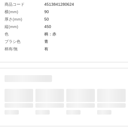
商品コード
4513841280624
横(mm)
90
厚さ(mm)
50
縦(mm)
450
色
柄：赤
ブラシ色
青
柄有/無
有
生産国
台湾
重さ
100.000G
材質1
PBT(ブラシ材質）●SUS304（芯線)
材質2
PP（柄）