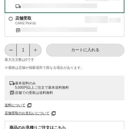
店舗受取
CAINZ PickUp
カートに入れる
最大注文数は
0
です
※価格は​店舗や​掲載場所で​異なる​場合が​あります。
基本送料のみ
5,000円以上ご注文で基本送料無料
店舗での受取は送料無料
送料について
店舗受取のお支払いについて
商品のお見積りご注文はこちら