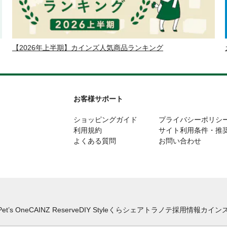
【2026年上半期】カインズ人気商品ランキング
お客様サポート
ショッピングガイド
プライバシーポリシ
利用規約
サイト利用条件・推
よくある質問
お問い合わせ
Pet’s One
CAINZ Reserve
DIY Style
くらシェア
トラノテ
採用情報
カインズ