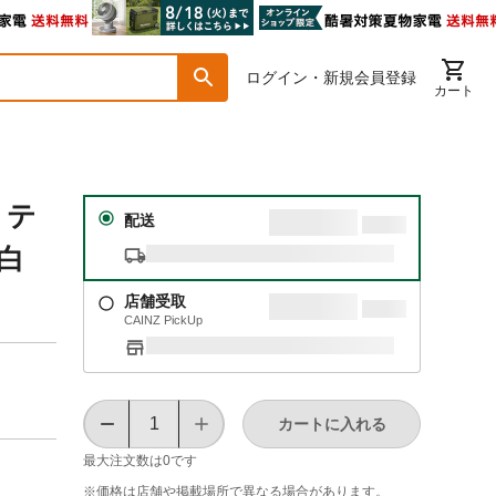
ログイン・新規会員登録
カート
】
リテ
配送
白
店舗受取
CAINZ PickUp
カートに入れる
最大注文数は
0
です
※価格は​店舗や​掲載場所で​異なる​場合が​あります。