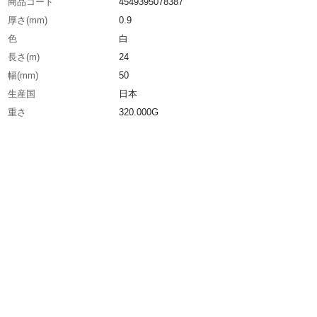
商品コード
4549395078387
厚さ(mm)
0.9
色
白
長さ(m)
24
幅(mm)
50
生産国
日本
重さ
320.000G
材質1
フック面：ポリプロピレン
材質2
ループ面：ポリエステル