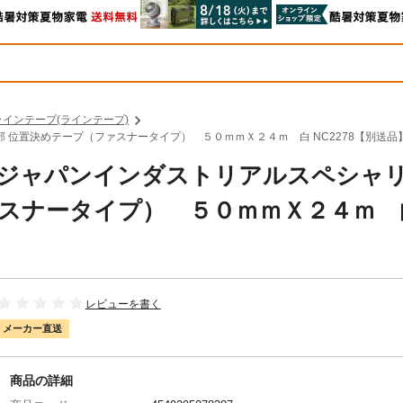
ラインテープ(ラインテープ)
部 位置決めテープ（ファスナータイプ） ５０ｍｍＸ２４ｍ 白 NC2278【別送品
エム ジャパンインダストリアルスペシャ
ァスナータイプ） ５０ｍｍＸ２４ｍ 
レビューを書く
メーカー直送
商品の詳細