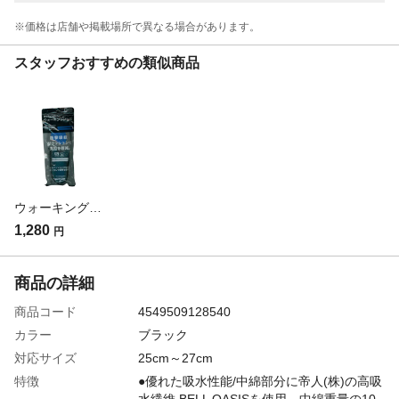
※価格は​店舗や​掲載場所で​異なる​場合が​あります。
スタッフおすすめの類似商品
ウォーキングジェルインソール 紳士用 25～28cm
1,280
円
商品の詳細
商品コード
4549509128540
カラー
ブラック
対応サイズ
25cm～27cm
特徴
●優れた吸水性能/中綿部分に帝人(株)の高吸
水繊維 BELL OASISを使用。中綿重量の10