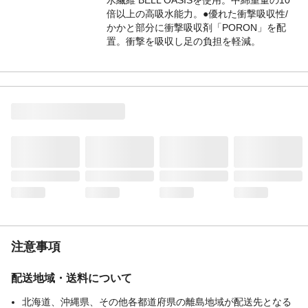
倍以上の高吸水能力。●優れた衝撃吸収性/
かかと部分に衝撃吸収剤「PORON」を配
置。衝撃を吸収し足の負担を軽減。
使用方法
1.靴のサイズに合わせて自由にカットして
ご使用いただけます。2.切り取る場合はで
きるだけヒートシール線の外側をお切りく
ださい。2日ごとに乾燥させて、2足を交互
にご使用いただくと効果的です。
材質・素材
ポリエステル、ポリアクリレート系繊維、
レーヨン、アクリル、ポリ塩化ビニリデン
ウレタンフォーム
生産国
日本
注意事項
配送地域・送料について
北海道、沖縄県、その他各都道府県の離島地域が配送先となる