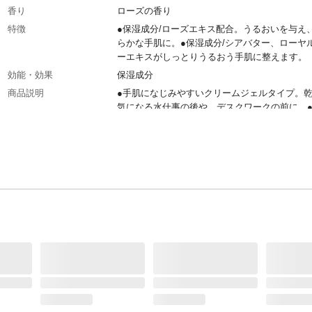
香り
ローズの香り
特徴
●保湿成分/ローズエキス配合。うるおいを与え
らかな手肌に。●保湿成分/シアバター、ローヤ
ーエキスがしっとりうるおう手肌に整えます。
効能・効果
保湿成分
商品説明
●手肌になじみやすいクリームジェルタイプ。
気になる水仕事の後や、デスクワークの前に。
かなローズの香り。
使用方法
手肌などカサつきが気になる部分に、適量お使
さい。
内容量
65g
商品仕様
ハンドクリーム
成分
水、ミネラルオイル、PEG-150、グリセリン、
スクワラン、ステアレス-6、(アクリレーツ/ア
酸アルキル(C10-30))クロスポリマー、センチ
バラ花エキス、シア脂
使用上の注意
●お肌に異常が生じていないかよく注意して使
ください。●キズ、はれもの、湿疹等異常のあ
使用しないでください。