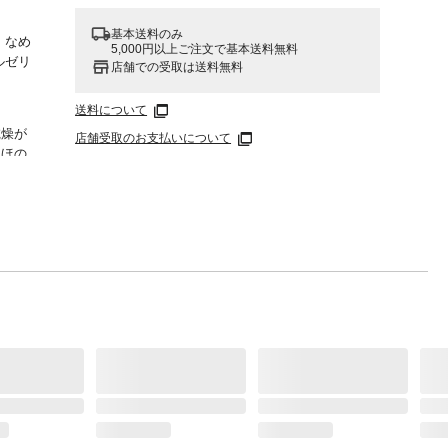
基本送料のみ
、なめ
5,000円以上ご注文で基本送料無料
ルゼリ
店舗での受取は送料無料
送料について
乾燥が
店舗受取のお支払いについて
●ほの
いくだ
BG、
クリル
フォリア
用して
る時は