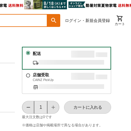
ログイン・新規会員登録
カート
配送
店舗受取
CAINZ PickUp
カートに入れる
最大注文数は
0
です
※価格は​店舗や​掲載場所で​異なる​場合が​あります。