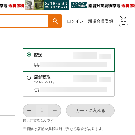
ログイン・新規会員登録
カート
配送
店舗受取
CAINZ PickUp
カートに入れる
最大注文数は
0
です
※価格は​店舗や​掲載場所で​異なる​場合が​あります。