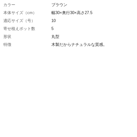
カラー
ブラウン
本体サイズ（cm）
幅30×奥行30×高さ27.5
適応サイズ（号）
10
寄せ植えポット数
5
形状
丸型
特徴
木製だからナチュラルな質感。
用途
植物の植え込み、植え替えに
重量
1400g
容量
10L
材質・素材
杉
使用上の注意
●本製品は園芸用鉢です。それ以外の用途には
ないでください。●素材の性質上、多少、色に
きがございます。●重量は誤差がございます。●
条件により塗装がはがれる場合がございます。
生産国
中国
最適な植物
コニファーなど