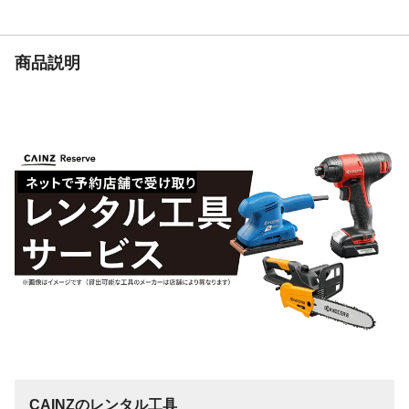
塗料のにおいがなくなるまでは、時々換気
をして下さい。
種類
水性
商品説明
生産国
日本
製造元
ニッペホームプロダクツ株式会社
販売元
株式会社カインズ
うすめる液
水
うすめ方
塗料の粘度が高く、塗りにくいときは、水
で少しうすめてください。
液性
水性
乾燥時間
●夏(30℃):約1時間●冬(10℃):約2時間
使用可能な素材
ビニール壁紙、木部、コンクリート(床面は
除く)、モルタル等
重量
5g
消防法分類
非危険物
塗り面積
1回塗り0.015平方メートル(はがき約1枚分)
保管上の注意
●子供の手が届かないところに保管し、誤
飲、誤食をしないようにして下さい●残った
CAINZのレンタル工具
塗料はキャップを十分に閉め、直射日光や