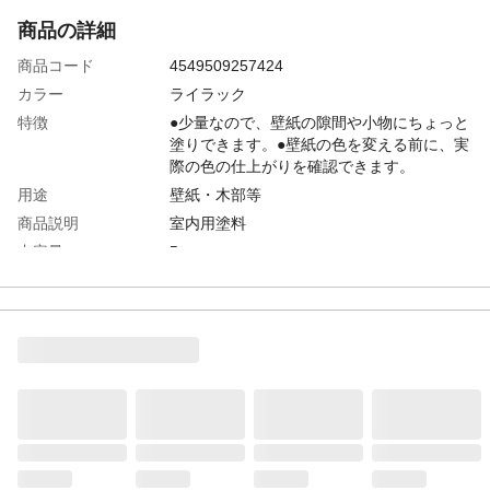
商品の詳細
商品コード
4549509257424
カラー
ライラック
特徴
●少量なので、壁紙の隙間や小物にちょっと
塗りできます。●壁紙の色を変える前に、実
際の色の仕上がりを確認できます。
用途
壁紙・木部等
商品説明
室内用塗料
内容量
5g
商品仕様
合成樹脂塗料
成分
合成樹脂(アクリル)、顔料、防かび剤、水
使用方法
フタを開けて容器を軽く押して塗料を出し
てください。
使用上の注意
●表示の用途以外に使用しないで下さい。●
塗料の表面に、白い液や色素が浮いている
事がありますが異常ではありません。使用
前によくかきまぜ均一にして下さい。●塗装
中、乾燥中ともに換気をよくし、その後も