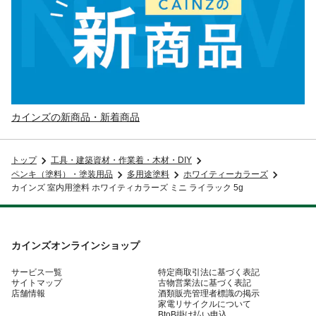
カインズの新商品・新着商品
トップ
工具・建築資材・作業着・木材・DIY
ペンキ（塗料）・塗装用品
多用途塗料
ホワイティーカラーズ
カインズ 室内用塗料 ホワイティカラーズ ミニ ライラック 5g
カインズオンラインショップ
サービス一覧
特定商取引法に基づく表記
サイトマップ
古物営業法に基づく表記
店舗情報
酒類販売管理者標識の掲示
家電リサイクルについて
BtoB掛け払い申込