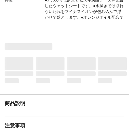
したウェットシートです。●水拭きでは取れ
ない汚れをマイナスイオンが包み込んで浮
かせて落とします。●オレンジオイル配合で
油汚れの多いIHやガスコンロまわりのお掃
除に便利です。
用途
IHコンロ、ガスコンロまわり、レンジまわ
りの壁のお掃除に
商品説明
●液性/弱アルカリ性●成分/水、エタノール、
アルカリ電解水、pH安定剤、除菌剤、セス
キ炭酸ソーダ、香料
入数
20枚
材質
レーヨン、ポリエステル
使用方法
●対象物の取扱説明書にお手入れ方法の指示
がある場合は指示に従ってください。●事前
に清掃面が熱くないことを確認してからご
使用ください。●やけどのおそれがあります
商品説明
ので、点火中や清掃面が熱い状態で使用し
ないでください。
使用上の注意
●全ての菌を除菌できるわけではありませ
注意事項
ん。●本製品は清掃用シートです。用途以外