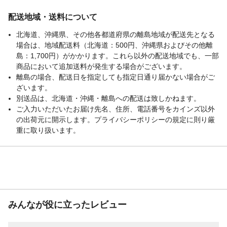
に使用しないでください。●顔や身体には使
用しないでください。●お子様の手の届かな
配送地域・送料について
い所に保管してください。●火気の近く、直
北海道、沖縄県、その他各都道府県の離島地域が配送先となる
射日光の当たる所や高温になる所には置か
ないでください。
場合は、地域配送料（北海道：500円、沖縄県およびその他離
島：1,700円）がかかります。これら以外の配送地域でも、一部
生産国
日本
商品において追加送料が発生する場合がございます。
使えないもの
水拭きできないもの(桐、白木等)、水性ペン
離島の場合、配送日を指定しても指定日通り届かない場合がご
キや漆・ニス塗りのもの、皮革類、アル
ざいます。
ミ、銅、真鍮
別送品は、北海道・沖縄・離島への配送は致しかねます。
ご入力いただいたお届け先名、住所、電話番号をカインズ以外
の出荷元に開示します。プライバシーポリシーの規定に則り厳
重に取り扱います。
みんなが役に立ったレビュー