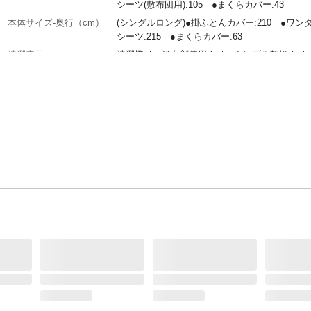
シーツ(敷布団用):105 ●まくらカバー:43
本体サイズ-奥行（cm）
(シングルロング)●掛ふとんカバー:210 ●ワン
シーツ:215 ●まくらカバー:63
洗濯表示
洗濯機可、漂白剤使用不可、タンブル乾燥不可
つり干し、アイロン使用可、ドライクリーニン
表地-布組成素材
●掛ふとんカバー/ポリエステル ●ワンタッチシ
ポリエステル ●まくらカバー/ポリエステル
表地-布組成比率（％）
●掛ふとんカバー:100 ●ワンタッチシーツ:100
くらカバー:100
付属品／セット内容
掛ふとんカバー、ワンタッチシーツ、まくらカ
使用上の注意
●本来の用途以外には使用しないでください。●
間使用しない場合は、十分に乾燥させてから風
良い場所で保管してください。
お手入れ方法
●洗濯機を使用する場合は、ファスナーを閉め
洗濯ネットを使用し、弱水流または手洗いコー
濯してください。●まれに移染する恐れがあり
で他の物と分けて洗濯してください。
生産国
中国