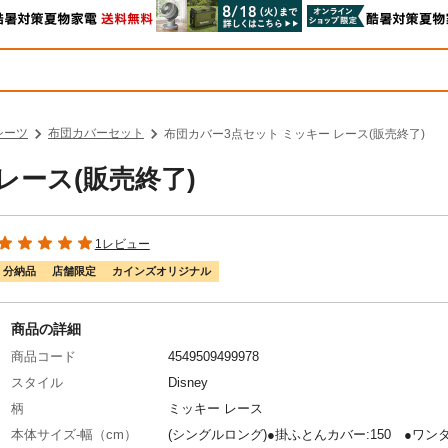
シーツ
布団カバーセット
布団カバー3点セット ミッキー レース(販売終了)
レース(販売終了)
1レビュー
分納品
店舗限定
カインズオリジナル
商品の詳細
商品コード
4549509499978
スタイル
Disney
柄
ミッキー レース
本体サイズ-幅（cm）
(シングルロング)●掛ふとんカバー:150 ●ワン