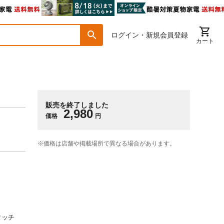
ログイン・新規会員登録
カート
販売を終了しました
2,980
価格
円
※価格は​店舗や​掲載場所で​異なる​場合が​あります。
タッチ