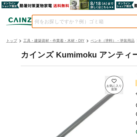
トップ
工具・建築資材・作業着・木材・DIY
ペンキ（塗料）・塗装用品
カインズ Kumimoku アンティ