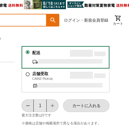
ログイン・新規会員登録
カート
m
配送
店舗受取
CAINZ PickUp
カートに入れる
最大注文数は
0
です
※価格は​店舗や​掲載場所で​異なる​場合が​あります。