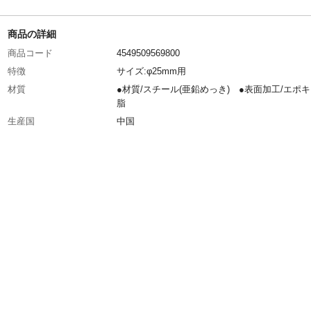
商品の詳細
商品コード
4549509569800
特徴
サイズ:φ25mm用
材質
●材質/スチール(亜鉛めっき) ●表面加工/エポ
脂
生産国
中国