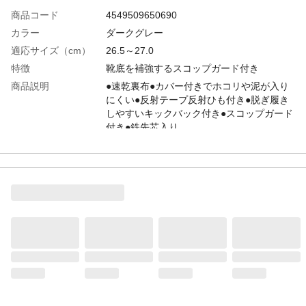
商品コード
4549509650690
カラー
ダークグレー
適応サイズ（cm）
26.5～27.0
特徴
靴底を補強するスコップガード付き
商品説明
●速乾裏布●カバー付きでホコリや泥が入り
にくい●反射テープ反射ひも付き●脱ぎ履き
しやすいキックバック付き●スコップガード
付き●鉄先芯入り
使用上の注意
●本来の用途以外には使用しないでくださ
い。●火のそばに置かないでください。●エ
スカレーターご利用の際は隙間に巻き込ま
れる恐れがあり危険です。必ずステップの
中央、黄色い線の枠内にお乗りください。●
濡れた床面や油類の付着した場所での使用
はしないでください。
材質
●胴部分、底/天然ゴム、合成ゴム ●先芯/鋼
鉄 ●カバー部分/塩化ビニル樹脂 ●裏布、
紐/ポリエステル
生産国
ベトナム