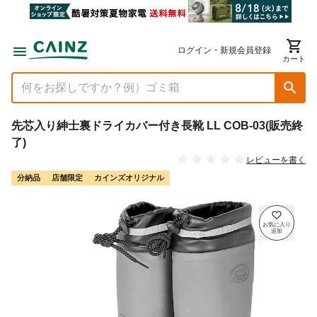
ログイン・新規会員登録
カート
先芯入り紳士裏ドライカバー付き長靴 LL COB-03(販売終
了)
レビューを書く
分納品
店舗限定
カインズオリジナル