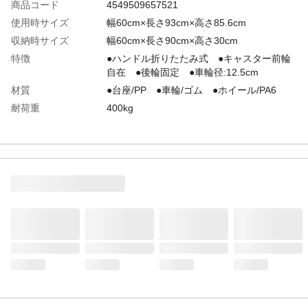
商品コード
4549509657521
使用時サイズ
幅60cm×長さ93cm×高さ85.6cm
収納時サイズ
幅60cm×長さ90cm×高さ30cm
特徴
●ハンドル折りたたみ式 ●キャスター前輪
自在 ●後輪固定 ●車輪径:12.5cm
材質
●台座/PP ●車輪/ゴム ●ホイール/PA6
耐荷重
400kg
使用上の注意
●積載面に荷物以外(人・動物等)は載せない
でください。●危険物(薬品等)や壊れやすい
物(ガラス製品、陶器等)は載せないでくださ
い。
生産国
ベトナム
重量
16kg