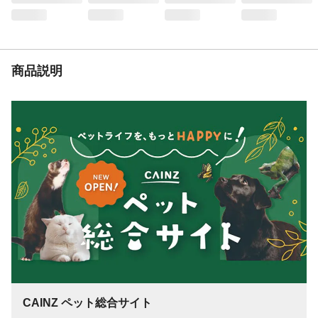
ばないように十分に注意してください。
お手入れ方法
●ぬるま湯に通して固く絞った布等でたたく
ようにして汚れを取り、陰干しして乾かし
てからご使用ください。●熱湯消毒やシンナ
ー、ベンジン、アルコールなどの使用はし
商品説明
ないでください。
生産国
中国
重量
梱包重量(約)6.1kg
CAINZ ペット総合サイト