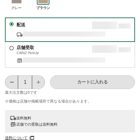
グレー
ブラウン
配送
店舗受取
CAINZ PickUp
カートに入れる
最大注文数は
0
です
※価格は​店舗や​掲載場所で​異なる​場合が​あります。
送料無料
店舗での受取は送料無料
送料について