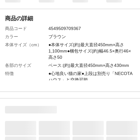
商品の詳細
商品コード
4549509709367
カラー
ブラウン
本体サイズ（cm）
●本体サイズ(約)最大直径450mm×高さ
1,100mm●梱包サイズ(約)幅46.5×奥行46×
高さ50
各部のサイズ
ベース:(約)最大直径450mm×高さ430mm
特徴
●心地良い猫の家●上段は別売り「NECOTA
ハウス」と交換可能。
用途
愛猫用玩具
原材料
●表地/ポリエステル●裏地/ポリエステル●
芯・中材/紙●仕切りトレー/MDF
耐荷重
(約)6kg
使用上の注意
●本製品は愛猫用玩具です。用途以外の目的
には使用しないでください。●人間が上に乗
ったり、過度の荷重をかけたりすることは
絶対におやめください。また、お子様が遊