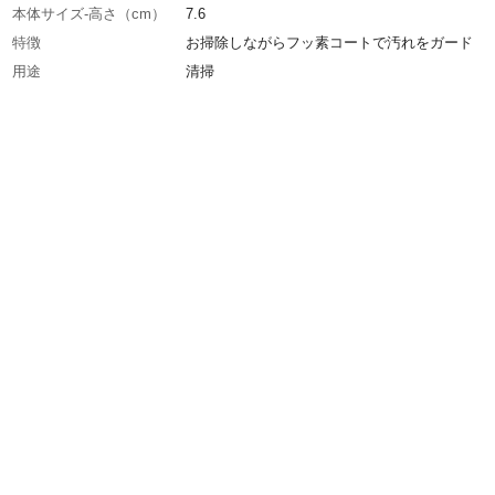
本体サイズ-高さ（cm）
7.6
特徴
お掃除しながらフッ素コートで汚れをガード
用途
清掃
商品説明
お掃除しながらフッ素コートで汚れをガード
使用方法
水で濡らして擦るだけ
材質・素材
ウレタンフォーム・アクリル不織布・フッ素樹
耐熱／耐冷温度（℃）
70
使用上の注意
本来の用途以外に使用しないでください。
生産国
中国