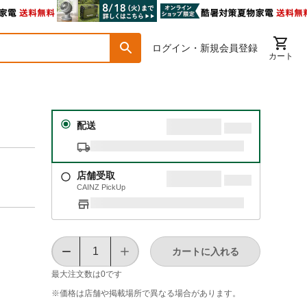
ログイン・新規会員登録
カート
配送
店舗受取
CAINZ PickUp
カートに入れる
最大注文数は
0
です
※価格は​店舗や​掲載場所で​異なる​場合が​あります。