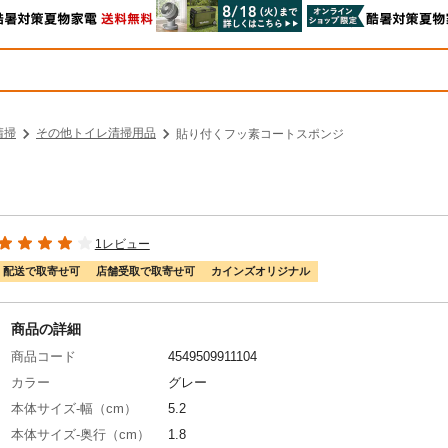
清掃
その他トイレ清掃用品
貼り付くフッ素コートスポンジ
1レビュー
配送で取寄せ可
店舗受取で取寄せ可
カインズオリジナル
商品の詳細
商品コード
4549509911104
カラー
グレー
本体サイズ-幅（cm）
5.2
本体サイズ-奥行（cm）
1.8