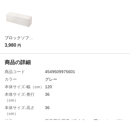
ブロックソファカバー ホワイト 幅120cm 奥行36cm 高さ36cm※カバーのみ
3,980
円
商品の詳細
商品コード
4549509975601
カラー
グレー
本体サイズ-幅（cm）
120
本体サイズ-奥行
36
（cm）
本体サイズ-高さ
36
（cm）
特徴
家庭用洗濯機で洗える。 菌やにおいが付
きにくい制菌防臭加工、爪のひっかきに強