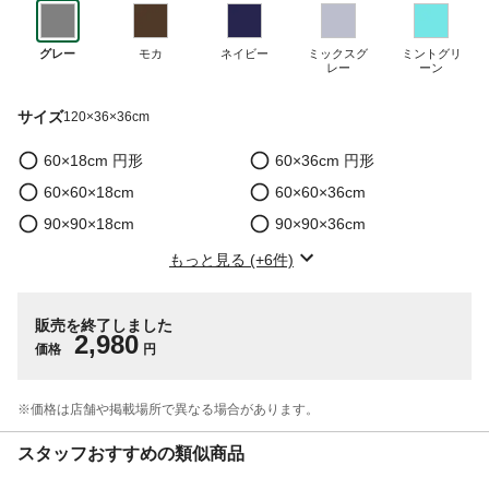
グレー
モカ
ネイビー
ミックスグ
ミントグリ
レー
ーン
サイズ
120×36×36cm
60×18cm 円形
60×36cm 円形
60×60×18cm
60×60×36cm
90×90×18cm
90×90×36cm
もっと見る (+6件)
販売を終了しました
2,980
価格
円
※価格は​店舗や​掲載場所で​異なる​場合が​あります。
スタッフおすすめの類似商品