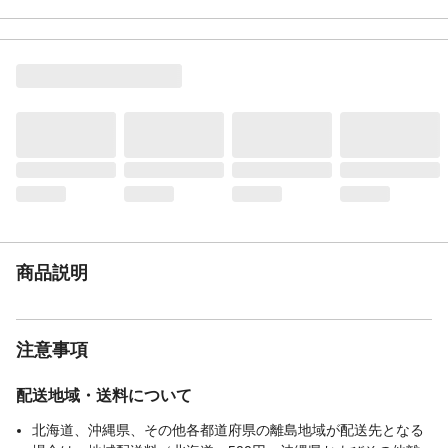
特徴
ふっ素樹脂不使用、耐熱性が高い
重量（g）
830
材質・素材
本体/アルミニウム合金、はり底/ステンレス
鋼(クロム16%)
表面加工
内面/セラミック塗膜加工 外面/焼付け塗装
使用可能加熱器具
IH、ガスコンロ、エンクロヒーター、ラジ
エントヒーター、シーズヒーターに対応
IH調理器-100V対応
〇
付属品／セット内容
なし
使用方法
空焚きや強火での調理はしないでくださ
い。塗膜の劣化や取っ手の損傷、本体の変
商品説明
形の原因になります。
お手入れ方法
中性洗剤をつけて内側、外側共によく洗い
乾燥させてください。
生産国
中国
注意事項
SGマーク
なし
配送地域・送料について
直火
〇
使用前の準備
初めてご使用になる場合は、やわらかいス
北海道、沖縄県、その他各都道府県の離島地域が配送先となる
ポンジに食器用中性洗剤を付けてよく洗っ