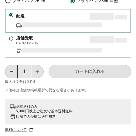
フライパン 26cm
フライパン 28cm深型
配送
店舗受取
CAINZ PickUp
カートに入れる
最大注文数は
0
です
※価格は​店舗や​掲載場所で​異なる​場合が​あります。
基本送料のみ
5,000円以上ご注文で基本送料無料
店舗での受取は送料無料
送料について