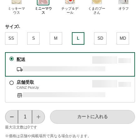
ミッキーマ
ミニーマウ
チップ＆デ
くまのプー
オラフ
ウス
ス
ール
さん
サイズ
L
SS
S
M
L
SD
MD
配送
店舗受取
CAINZ PickUp
カートに入れる
最大注文数は
0
です
※価格は​店舗や​掲載場所で​異なる​場合が​あります。