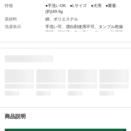
特徴
●手洗いOK ●Lサイズ ●犬用 ●重量:
(約)49.9g
原材料
綿、ポリエステル
洗濯表示
手洗い可、漂白剤使用不可、タンブル乾燥
不可、日陰濡れ吊り干し、アイロン使用不
可、ドライクリーニング不可
お手入れ方法
●洗濯は手洗いで行ってください。●洗濯の
際は中性洗剤を使用してください。●脱水機
やタンブル乾燥は避け、必ず自然乾燥させ
てください。●洗濯後は風通しの良い場所で
形を整えてから陰干しし中までよく乾燥さ
せてください。など
生産国
中国
着丈
●(約)31cm ●前着丈:(約)25cm
胸囲
胴周り:(約)46cm
首回り
(約)30cm
対象犬種
トイプードル、パグ、ビーグルなど
商品説明
着脱方法
被せるタイプ