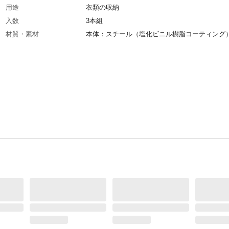
用途
衣類の収納
入数
3本組
材質・素材
本体：スチール（塩化ビニル樹脂コーティング
ック：スチール（クロムメッキ）
使用上の注意
本来の用途以外には使用しないでください。
生産国
中国