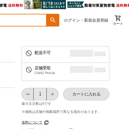
ログイン・新規会員登録
カート
配送不可
店舗受取
CAINZ PickUp
カートに入れる
最大注文数は
0
です
※価格は​店舗や​掲載場所で​異なる​場合が​あります。
送料について