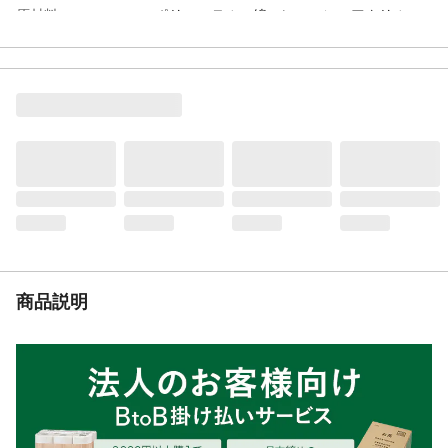
原材料
ポリエステル、綿、レーヨン、アクリル
使用上の注意
●本製品はペット用玩具です。本来の用途以
外には使用しないでください。●材質の特性
上、濡れたまま放置したり、摩擦によって
多少色落ちすることがありますので注意し
てください。●安全のため、ペットに与える
ときには飼い主様の目の届く範囲で使用し
てください。など
生産国
中国
販売者
株式会社カインズ
体重目安
超小型~小型犬用
重量
(約)80g
対象動物
犬
商品説明