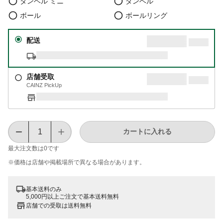
ダンベル ミニ
ダンベル
ボール
ボールリング
配送
店舗受取
CAINZ PickUp
カートに入れる
最大注文数は
0
です
※価格は​店舗や​掲載場所で​異なる​場合が​あります。
基本送料のみ
5,000円以上ご注文で基本送料無料
店舗での受取は送料無料