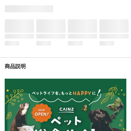
用途
ペット用カート
商品説明
飼い主さんの身長やシーンに合わせて簡単
に調節できるので、より快適な走行をお楽
しみいただけます。 また、段差などの衝撃
を吸収するサスペンションも装備している
のでワンちゃんも快適。
耐荷重
40kg
生産国
中国
使用頭数目安
2頭
重量
12.8kg
商品説明