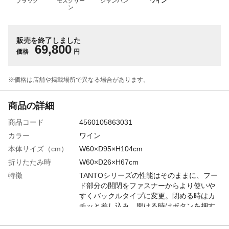
ブラック
モスグリー
シャンパン
ワイン
ン
販売を終了しました
69,800
価格
円
※価格は​店舗や​掲載場所で​異なる​場合が​あります。
商品の詳細
商品コード
4560105863031
カラー
ワイン
本体サイズ（cm）
W60×D95×H104cm
折りたたみ時
W60×D26×H67cm
特徴
TANTOシリーズの性能はそのままに、フー
ド部分の開閉をファスナーからより使いや
すくバックルタイプに変更。閉める時はカ
チッと差し込み、開ける時はボタンを押す
だけ!