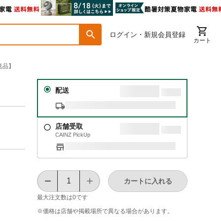
ログイン・新規会員登録
カート
別送品】
配送
店舗受取
CAINZ PickUp
カートに入れる
最大注文数は
0
です
※価格は​店舗や​掲載場所で​異なる​場合が​あります。