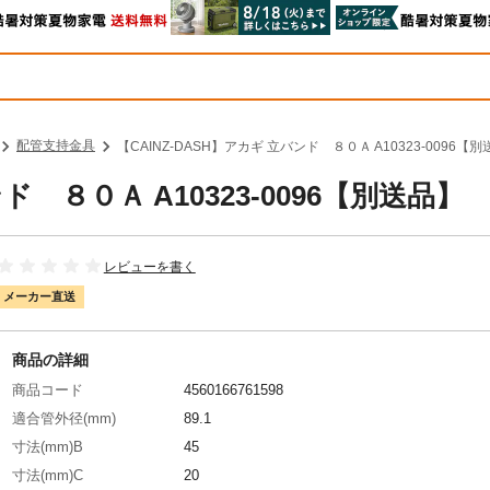
配管支持金具
【CAINZ-DASH】アカギ 立バンド ８０Ａ A10323-0096【
ド ８０Ａ A10323-0096【別送品】
レビューを書く
メーカー直送
商品の詳細
商品コード
4560166761598
適合管外径(mm)
89.1
寸法(mm)B
45
寸法(mm)C
20