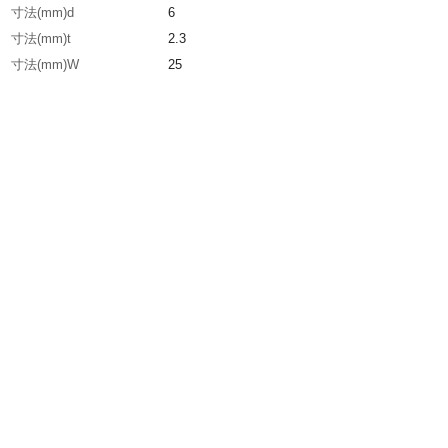
寸法(mm)d
6
寸法(mm)t
2.3
寸法(mm)W
25
適合管外径D
80A
生産国
日本
重さ
195.000G
材質1
熱間圧延軟鋼板