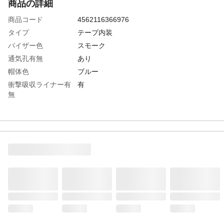
商品の詳細
商品コード
4562116366976
タイプ
テープ内装
バイザー色
スモーク
通気孔有無
あり
帽体色
ブルー
衝撃吸収ライナー有
有
無
頭囲(cm)
54～62
シールド色
クリア
墜落時保護用
〇
生産国
日本
重さ
455.000G
材質1
帽体:ABS樹脂
材質2
バイザー・シールド面:ポリカーボネート
（PC）