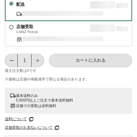
配送
店舗受取
CAINZ PickUp
カートに入れる
最大注文数は
0
です
※価格は​店舗や​掲載場所で​異なる​場合が​あります。
基本送料のみ
5,000円以上ご注文で基本送料無料
店舗での受取は送料無料
送料について
店舗受取のお支払いについて