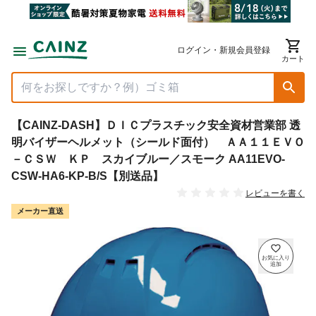
ログイン・新規会員登録
カート
【CAINZ-DASH】ＤＩＣプラスチック安全資材営業部 透
明バイザーヘルメット（シールド面付） ＡＡ１１ＥＶＯ
－ＣＳＷ ＫＰ スカイブルー／スモーク AA11EVO-
CSW-HA6-KP-B/S【別送品】
レビューを書く
メーカー直送