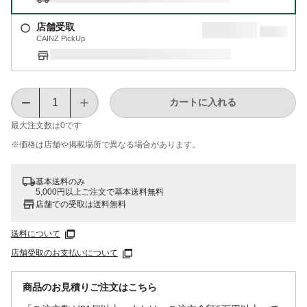
店舗受取
CAINZ PickUp
カートに入れる
最大注文数は
0
です
※価格は​店舗や​掲載場所で​異なる​場合が​あります。
基本送料のみ
5,000円以上ご注文で基本送料無料
店舗での受取は送料無料
送料について
店舗受取のお支払いについて
商品のお見積りご注文はこちら