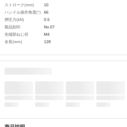
ストローク(mm)
10
ハンドル操作角度(°)
66
押圧力(kN)
0.5
製品刻印
No.07
先端部ねじ径
M4
全長(mm)
128
付属ボルト径
M4×15
生産国
日本
重さ
100.000G
材質1
スチール（SPCC）
商品説明