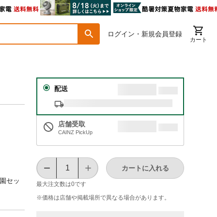
ログイン・新規会員登録
カート
配送
店舗受取
CAINZ PickUp
カートに入れる
菜園セッ
最大注文数は
0
です
※価格は​店舗や​掲載場所で​異なる​場合が​あります。