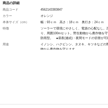
商品の詳細
商品コード
4562143383847
カラー
オレンジ
本体サイズ（cm）
幅：93ｃｍ 高さ：18ｃｍ 奥行き：24ｃｍ
特徴
ソーラーで環境にやさしく、電源の心配なし。
り、周囲100mセット。野生動物から農作物を
防雨型。 ●昼夜(連続)・夜間モードの切替が可
用途
イノシシ、ハクビシン、タヌキ、キツネなどの
物から農作物を守ります。
付属品／セット内容
本体、ソーラーパネル、専用バッテリー、FRP
(25本)、ヨリ線(200m巻)、φ11mmフック碍子(5
ゲートグリップ(2個)、エリアチェッカー、アー
連、、本体取付金具、高圧線、危険表示板、保
取扱説明書
使用上の注意
家庭用の電源(AC100・200V)を直接、また変電
を通じて柵線に通電は禁止になります。電気柵
の改造は大変危険です。 ACアダプターを使用
合は、漏電遮断器(漏電感度15mA、高速遮断型、
マーク付き)を併用してください。危険表示板を
してください。