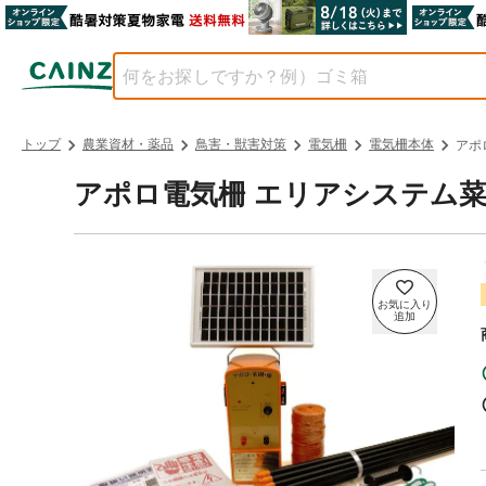
トップ
農業資材・薬品
鳥害・獣害対策
電気柵
電気柵本体
アポ
アポロ電気柵 エリアシステム