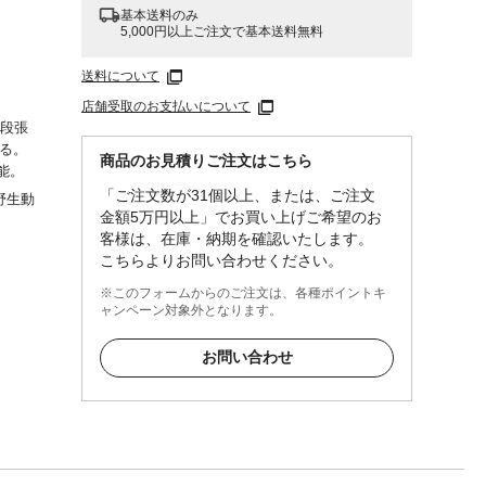
基本送料のみ
5,000円以上ご注文で基本送料無料
送料について
店舗受取のお支払いについて
2段張
守る。
商品のお見積りご注文はこちら
能。
「ご注文数が31個以上、または、ご注文
野生動
金額5万円以上」でお買い上げご希望のお
客様は、在庫・納期を確認いたします。
ポール
こちらよりお問い合わせください。
0個)、
ス棒1
※このフォームからのご注文は、各種ポイントキ
ャンペーン対象外となります。
証書付
お問い合わせ
器など
の基盤
する場
PSE
設置