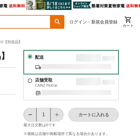
ログイン・新規会員登録
カート
T-U【別送品】
品】
配送
店舗受取
CAINZ PickUp
カートに入れる
最大注文数は
0
です
※価格は​店舗や​掲載場所で​異なる​場合が​あります。