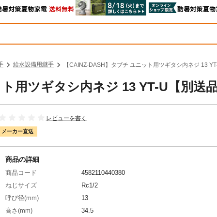
手
給水設備用継手
【CAINZ-DASH】タブチ ユニット用ツギタシ内ネジ 13 Y
ット用ツギタシ内ネジ 13 YT-U【別送
レビューを書く
メーカー直送
商品の詳細
商品コード
4582110440380
ねじサイズ
Rc1/2
呼び径(mm)
13
高さ(mm)
34.5