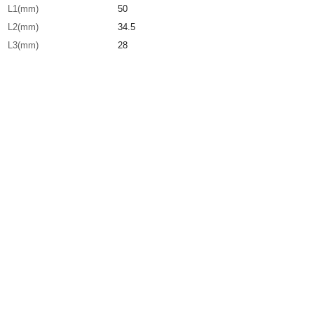
L1(mm)
50
L2(mm)
34.5
L3(mm)
28
生産国
日本
重さ
135.000G
材質1
黄銅（C3771BE）