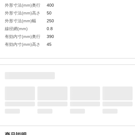
外形寸法(mm)奥行
400
外形寸法(mm)高さ
50
外形寸法(mm)幅
250
線径網(mm)
0.8
有効内寸(mm)奥行
390
有効内寸(mm)高さ
45
有効内寸(mm)幅
240
生産国
日本
重さ
1.000KG
材質1
ステンレス（SUS304）
商品説明