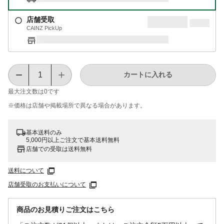
店舗受取
CAINZ PickUp
カートに入れる
最大注文数は
0
です
※価格は​店舗や​掲載場所で​異なる​場合が​あります。
基本送料のみ
5,000円以上ご注文で基本送料無料
店舗での受取は送料無料
送料について
店舗受取のお支払いについて
商品のお見積りご注文はこちら