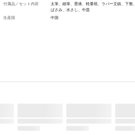
付属品／セット内容
太筆、細筆、墨液、軽量硯、ラバー文鎮、下敷
ばさみ、水さし、中皿
生産国
中国