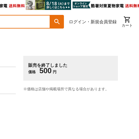
ログイン・新規会員登録
カート
販売を終了しました
500
価格
円
※価格は​店舗や​掲載場所で​異なる​場合が​あります。