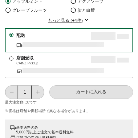
アップルミント
アクアソープ
グレープフルーツ
炭と白檀
もっと見る (+4件)
配送
店舗受取
CAINZ PickUp
カートに入れる
最大注文数は
0
です
※価格は​店舗や​掲載場所で​異なる​場合が​あります。
基本送料のみ
5,000円以上ご注文で基本送料無料
店舗での受取は送料無料