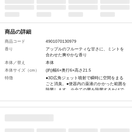
商品の詳細
商品コード
4901070130979
香り
アップルのフルーティな甘さに、ミントを
合わせた爽やかな香り
本体／替え
本体
本体サイズ（cm）
(約)幅6×奥行6×高さ21.5
特徴
●3D広角ジェット噴射で瞬時に空間をまる
ごと消臭。●便器内の薬液のかかった範囲を
除菌します。※全ての菌を除菌するわけで
はありません。
用途
トイレ用
内容量
365mL
成分
植物抽出消臭剤、香料、除菌剤、エタノー
ル
使用方法
缶を横向きや逆さまにして使用しない。便