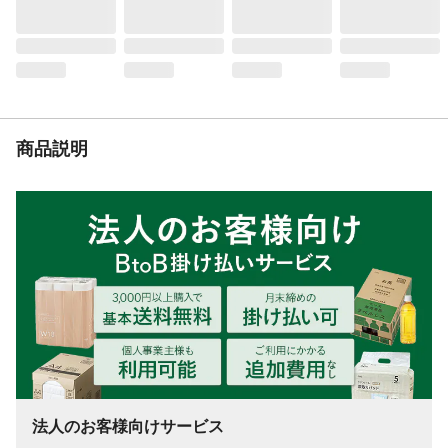
座には直接スプレーしない。●トイレ空間の
消臭:壁や天井、便器から約30cm以上離して
スプレーする。1日2~3回のスプレーで約
1~1.5ヵ月使用できます。●便器の除菌:便器
から約30cm離して、3秒以上スプレーす
る。
使用上の注意
●幼児の手の届くところに置かない。●高温
商品説明
になると破裂するおそれがあり危険なの
で、直射日光の当たる場所、ファンヒータ
ーなどの暖房器具や加熱源の付近、自動車
内に放置しない。等
生産国
日本
使用期間の目安
1日2~3回のスプレーで約1~1.5ヵ月使用で
きます。
法人のお客様向けサービス