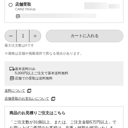
店舗受取
CAINZ PickUp
カートに入れる
最大注文数は
0
です
※価格は​店舗や​掲載場所で​異なる​場合が​あります。
基本送料のみ
5,000円以上ご注文で基本送料無料
店舗での受取は送料無料
送料について
店舗受取のお支払いについて
商品のお見積りご注文はこちら
「ご注文数が31個以上、または、ご注文金額5万円以上」で
お買い上げご希望のお客様は、在庫・納期を確認いたしま