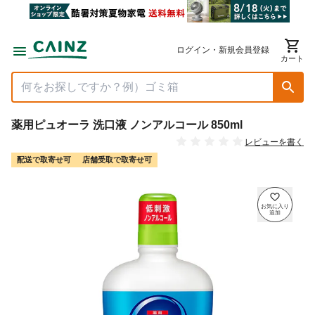
ログイン・新規会員登録
カート
薬用ピュオーラ 洗口液 ノンアルコール 850ml
レビューを書く
配送で取寄せ可
店舗受取で取寄せ可