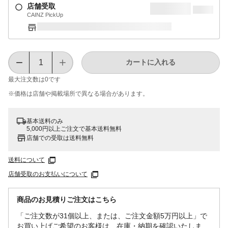
店舗受取
CAINZ PickUp
カートに入れる
最大注文数は
0
です
※価格は​店舗や​掲載場所で​異なる​場合が​あります。
基本送料のみ
5,000円以上ご注文で基本送料無料
店舗での受取は送料無料
送料について
店舗受取のお支払いについて
商品のお見積りご注文はこちら
「ご注文数が31個以上、または、ご注文金額5万円以上」で
お買い上げご希望のお客様は、在庫・納期を確認いたしま