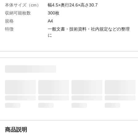
本体サイズ（cm）
幅4.5×奥行24.6×高さ30.7
収納可能枚数
300枚
規格
A4
特徴
一般文書・技術資料・社内規定などの整理
に
商品説明
●とじ具は脱着可能で、表紙が傷めば別売の
新しい表紙と交換が可能です。●とじ具をは
ずした表紙は、保存文書用のファイルとし
て再利用できます。その際、タイトルの書
き直しが不要です。●左右どちらからでも書
類の抜き差しができます。●2穴とじ穴間
隔/80mmピッチ
生産国
日本
材質・素材
表紙/PPフィルム貼り
穴数
2穴
重量
408g
商品説明