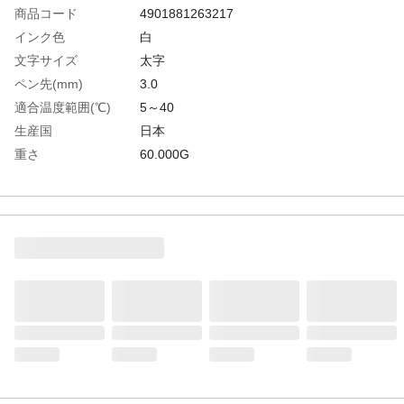
商品コード
4901881263217
インク色
白
文字サイズ
太字
ペン先(mm)
3.0
適合温度範囲(℃)
5～40
生産国
日本
重さ
60.000G
材質1
軸:アルミ缶
材質2
キャップ:ポリアセタール（POM)
材質3
先栓:メラミンフェノール
材質4
ペン先:ポリアミド繊維