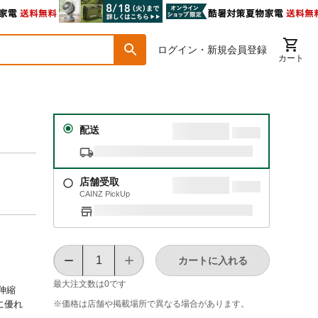
ログイン・新規会員登録
カート
配送
店舗受取
CAINZ PickUp
カートに入れる
最大注文数は
0
です
伸縮
※価格は​店舗や​掲載場所で​異なる​場合が​あります。
に優れ