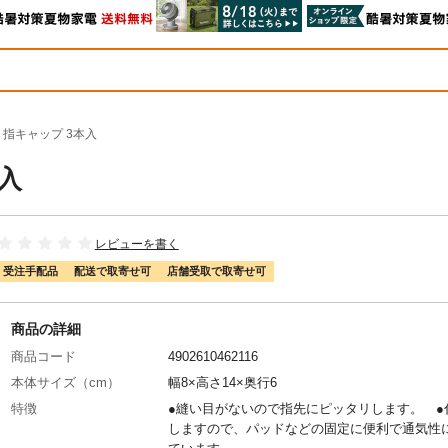
 指キャップ 3本入
入
レビューを書く
受注手配品
配送で取寄せ可
店舗受取で取寄せ可
商品の詳細
商品コード
4902610462116
本体サイズ（cm）
幅8×高さ14×奥行6
特徴
●縫い目がないので指先にピッタリします。 ●
しますので、パッドなどの固定に便利で通気性