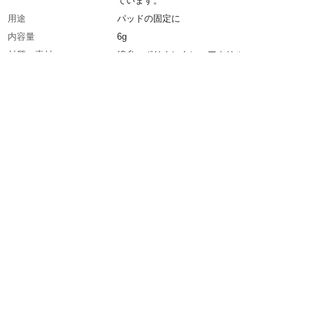
ています。
用途
パッドの固定に
内容量
6g
材質・素材
綿糸・ポリウレタン・アクリル
生産国
日本
こんなときにオススメ
パッドの固定に
包装
PP袋