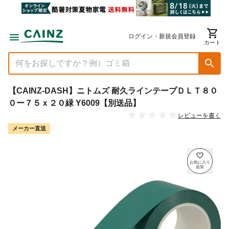
ログイン・新規会員登録
カート
【CAINZ-DASH】ニトムズ 耐久ラインテープＤＬＴ８０
０ー７５ｘ２０緑 Y6009【別送品】
レビューを書く
メーカー直送