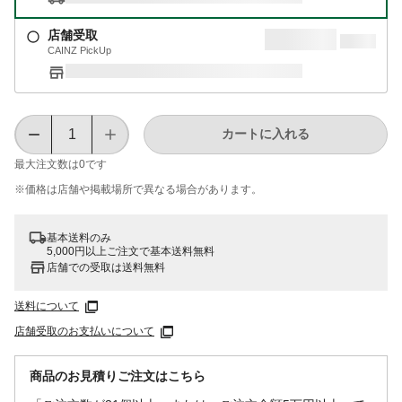
店舗受取
CAINZ PickUp
カートに入れる
最大注文数は
0
です
※価格は​店舗や​掲載場所で​異なる​場合が​あります。
基本送料のみ
5,000円以上ご注文で基本送料無料
店舗での受取は送料無料
送料について
店舗受取のお支払いについて
商品のお見積りご注文はこちら