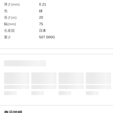
厚さ(mm)
0.21
色
緑
長さ(m)
20
幅(mm)
75
生産国
日本
重さ
507.000G
材質1
基材：ポリエステルフィルム・ポリオレフ
ィンフィルム・剥離フィルム(PET)
材質2
粘着剤：ゴム系
材質3
芯管：プラスチック
商品説明