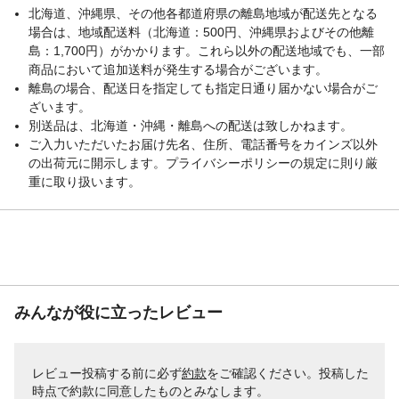
成分
●1剤/有効成分:塩酸2.4-ジアミノフェノキシ
北海道、沖縄県、その他各都道府県の離島地域が配送先となる
エタノール、トルエン-2,5-ジアミン、パラ
場合は、地域配送料（北海道：500円、沖縄県およびその他離
アミノフェノール、など ●2剤/有効成分:過
島：1,700円）がかかります。これら以外の配送地域でも、一部
酸化水素、その他の成分:ジエチレングリコ
商品において追加送料が発生する場合がございます。
ールモノエチルエーテル、水酸化カリウ
離島の場合、配送日を指定しても指定日通り届かない場合がご
ム、など
ざいます。
付属品／セット内容
1剤、2剤、専用ブラシ、細部用クシ
別送品は、北海道・沖縄・離島への配送は致しかねます。
使用方法
1.専用ブラシに1剤と2剤を同量のせます
ご入力いただいたお届け先名、住所、電話番号をカインズ以外
2.乾いた髪全体にムラなくなじませてくだ
の出荷元に開示します。プライバシーポリシーの規定に則り厳
さい 3.5分ほど放置した後、よくすすぎ、
重に取り扱います。
シャンプー・コンディショナーで仕上げま
す
使用上の注意
●ヘアカラーでかぶれたことのある方は絶対
に使用しないでください。●ヘアカラーはア
レルギー反応をおこすことがあります。●皮
膚アレルギー試験(パッチテスト)を毎回必ず
行ってください。●ご使用の際は使用説明書
みんなが役に立ったレビュー
をよく読んで正しくお使いください。など
生産国
日本
使用量の目安
●ショートヘア約2回分 ●残った分は、次に
レビュー投稿する前に必ず
約款
をご確認ください。投稿した
とっておけます
時点で約款に同意したものとみなします。