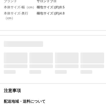
ブランド
サロンドプロ
本体サイズ-幅（cm）
梱包サイズ:(約)8.5
本体サイズ-奥行
梱包サイズ:(約)4.8
（cm）
本体サイズ-高さ
梱包サイズ:(約)17.5
（cm）
特徴
●ブラシで簡単! ●ニオイのない白髪染めク
リーム ●放置時間5分 ●残った量がわかり
やすいチューブタイプ ●ショートヘア約2
回分 ●残った分は、次にとっておけます
商品説明
●ニオイがない快適な使い心地! ●目や鼻に
ツンとくる嫌なニオイがなく、お部屋にニ
オイがこもりません。※頭皮や肌に混合ク
リームが付いた場合、反応臭がすることが
あります
内容量
1剤:40g、2剤:40g
商品仕様
●簡単ブラシでとかすだけ ●もみあげ・生
注意事項
え際もしっかり染まる ●細部用クシで、し
っかり塗れる ●4つのトリートメント成分
配合
配送地域・送料について