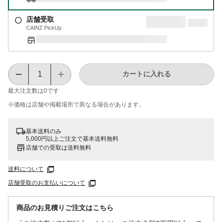
店舗受取
CAINZ PickUp
カートに入れる
最大注文数は
0
です
※価格は​店舗や​掲載場所で​異なる​場合が​あります。
基本送料のみ
5,000円以上ご注文で基本送料無料
店舗での受取は送料無料
送料について
店舗受取のお支払いについて
商品のお見積りご注文はこちら