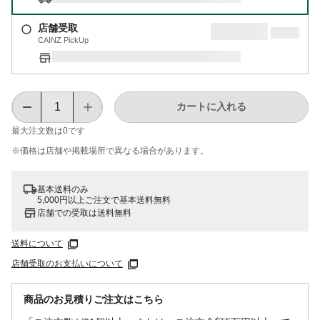
店舗受取
CAINZ PickUp
カートに入れる
最大注文数は
0
です
※価格は​店舗や​掲載場所で​異なる​場合が​あります。
基本送料のみ
5,000円以上ご注文で基本送料無料
店舗での受取は送料無料
送料について
店舗受取のお支払いについて
商品のお見積りご注文はこちら