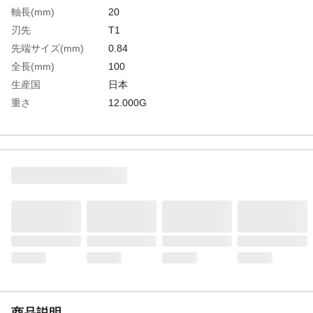
軸長(mm)
20
刃先
T1
先端サイズ(mm)
0.84
全長(mm)
100
生産国
日本
重さ
12.000G
材質1
本体：ステンレス鋼、ポリプロピレン●軸：
特殊合金鋼●グリップ：エラストマー樹脂
材質2
軸：特殊合金鋼
材質3
グリップ：エラストマー樹脂
商品説明