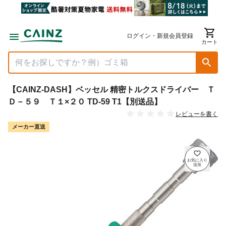
ログイン・新規会員登録
カート
【CAINZ-DASH】ベッセル 精密トルクスドライバー Ｔ
Ｄ－５９ Ｔ１×２０ TD-59 T1【別送品】
レビューを書く
メーカー直送