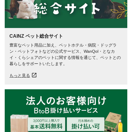
与え方
主食の給与量の5%程度を主食に混ぜて与え
るか、主食とは別の容器に入れて与えてく
ださい。
使用方法
主食の給与量の5%程度を主食に混ぜて与え
るか、主食とは別の容器に入れて与えてく
CAINZ ペット総合サイト
ださい。
使用上の注意
本製品はペットフードです。目的以外のご
豊富なペット用品に加え、ペットホテル・病院・ドッグラ
使用はおやめください。・開封後はできる
ン・ペットフォトなどの公式サービス、WanQol・となカ
だけ早くご使用ください。
イ・くらシェアのペットに関する情報を通じて、ペットとの
生産国
日本
暮らしをサポートいたします。
賞味期間（日）
750
もっと見る
対象動物
フィンチ類、インコ類、小鳥全般
保存方法
直射日光、高温多湿をさけ涼しい場所に保
管してください。