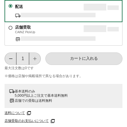
配送
店舗受取
CAINZ PickUp
カートに入れる
最大注文数は
0
です
※価格は​店舗や​掲載場所で​異なる​場合が​あります。
基本送料のみ
5,000円以上ご注文で基本送料無料
店舗での受取は送料無料
送料について
店舗受取のお支払いについて