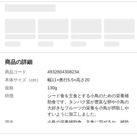
商品の詳細
商品コード
4932804308234
本体サイズ（cm）
幅11×奥行5.5×高さ20
規格
130g
特徴
シード食を主食とする小鳥のための栄養補
助食です。タンパク質が豊富な卵や小鳥の
大好きなフルーツの栄養を小鳥が摂取しや
すいように加工しました。
用途
小鳥の栄養補助食。主食に混ぜるか、補助
食としてご使用ください。
商品説明
シード食を主食とする小鳥のための栄養補