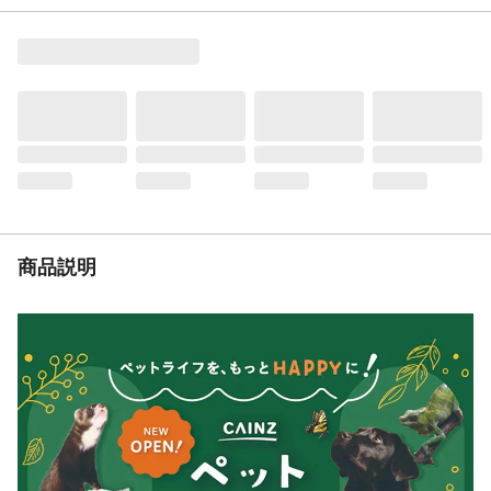
助食です。タンパク質が豊富な卵や小鳥の
大好きなフルーツの栄養を小鳥が摂取しや
すいように加工しました。タンパク質は羽
毛・嘴・爪等のからだの構成成分となり、
機能維持をサポートします。繁殖期の親鳥
や成長期の若鳥などに！
重量（g）
130
商品仕様
小鳥の補助食です。
原材料
加工フード(パン、卵、糖みつ、砂糖、油脂
等)、オーツ麦(皮むき)、エゴマ、あさの
実、ニガーシード、アワ(皮むき)、リンゴ、
商品説明
その他ビタミン・ミネラル類等
保証成分
水分11.1%以下、粗蛋白質8.7%以上、粗脂
肪6.1%以上、粗繊維2.1%以下、粗灰分
2.3%以下、エネルギー383kcal/100g
栄養成分表示
水分11.1%以下、粗蛋白質8.7%以上、粗脂
肪6.1%以上、粗繊維2.1%以下、粗灰分
2.3%以下
代謝エネルギー
エネルギー383kcal/100g
カロリー
383kcal/100g