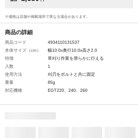
※価格は​店舗や​掲載場所で​異なる​場合が​あります。
商品の詳細
商品コード
4934110131537
本体サイズ（cm）
幅10.0x奥行10.0x高さ2.0
特徴
草刈り作業を滑らかに行える
入数
1
使用方法
刈刃をボルトと共に固定
重量
85g
対応機種
EGT220、240、260