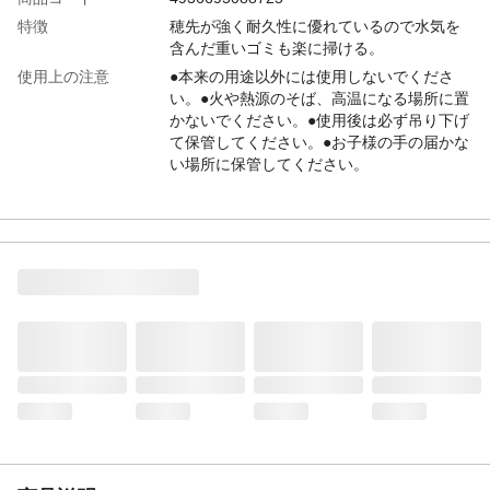
特徴
穂先が強く耐久性に優れているので水気を
含んだ重いゴミも楽に掃ける。
使用上の注意
●本来の用途以外には使用しないでくださ
い。●火や熱源のそば、高温になる場所に置
かないでください。●使用後は必ず吊り下げ
て保管してください。●お子様の手の届かな
い場所に保管してください。
材質・素材
●穂/ポリプロピレン ●柄/木芯、ポリエチレ
ン
生産国
中国