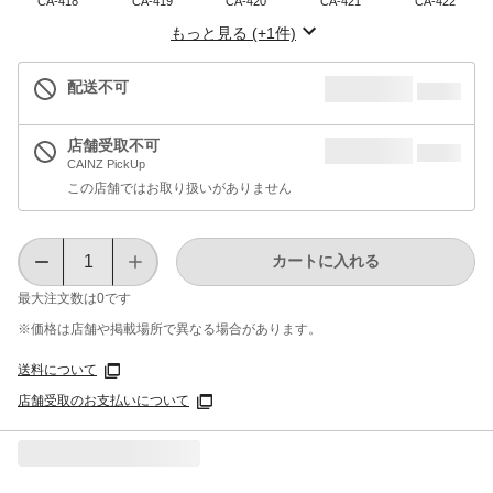
CA-418
CA-419
CA-420
CA-421
CA-422
もっと見る (+1件)
配送不可
店舗受取不可
CAINZ PickUp
この店舗ではお取り扱いがありません
カートに入れる
最大注文数は
0
です
※価格は​店舗や​掲載場所で​異なる​場合が​あります。
送料について
店舗受取のお支払いについて