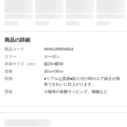
商品の詳細
商品コード
4946188904654
カラー
カーボン
本体サイズ（cm）
縦20×横30
規格
20㎝×30㎝
特徴
●リアルな質感●貼り付け時のエア抜きが簡
単できれいに仕上がります。
用途
小物等の装飾ラッピング、補修など
使用上の注意
外部に面し、ガラスに密閉された空間内の
ように過度に温度が上昇する場所へは貼り
付けしないでください。
材質
塩化ビニール
耐熱／耐冷温度
65/-30