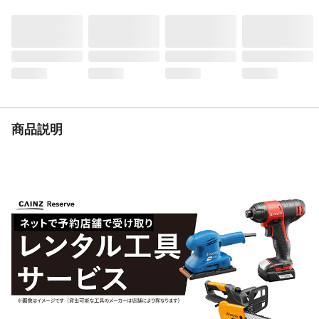
（℃）
生産国
日本
重量
40ｇ
貼れない面
ザラザラした面、凹凸の激しい面、布製
品、風呂場、天井、土壁、壁紙、床面
貼れる面
平らな面
必要な道具
定規、カッターナイフまたはハサミ、ヘラ
商品説明