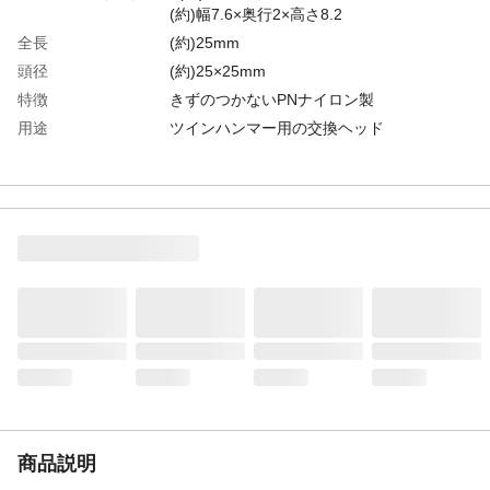
(約)幅7.6×奥行2×高さ8.2
全長
(約)25mm
頭径
(約)25×25mm
特徴
きずのつかないPNナイロン製
用途
ツインハンマー用の交換ヘッド
商品説明
ヘッド交換について/1.ヘッドの溝にマイナ
スドライバーを差し込み上下に動かします
とヘッドが外れます。2.交換ヘッドを軽く
叩いて差し込みます。
入数
2
材質
●本体/ナイロン●外装/プラスチック
使用上の注意
安全を確認してから作業してください
生産国
日本
重量
梱包重量(約)16.5g
商品説明