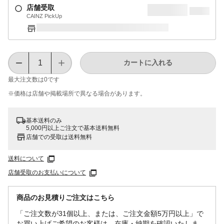
店舗受取
CAINZ PickUp
カートに入れる
最大注文数は
0
です
※価格は​店舗や​掲載場所で​異なる​場合が​あります。
基本送料のみ
5,000円以上ご注文で基本送料無料
店舗での受取は送料無料
送料について
店舗受取のお支払いについて
商品のお見積りご注文はこちら
「ご注文数が31個以上、または、ご注文金額5万円以上」で
お買い上げご希望のお客様は、在庫・納期を確認いたしま