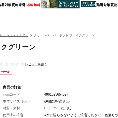
レンジ（フェイク）
クリーンペーパーポット フェイクグリーン
イクグリーン
レビューを書く
セール
商品の詳細
商品コード
4961823654527
本体サイズ（cm）
(約)幅10×高さ15
材質・素材
PE、PS、鉄、紙
使用上の注意
●水に濡らさないようご注意ください。色落ち