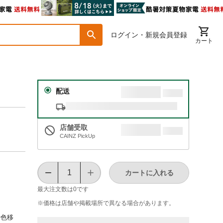
ログイン・新規会員登録
カート
配送
店舗受取
CAINZ PickUp
カートに入れる
最大注文数は
0
です
※価格は​店舗や​掲載場所で​異なる​場合が​あります。
や色移