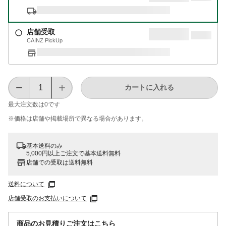
店舗受取
CAINZ PickUp
カートに入れる
最大注文数は
0
です
※価格は​店舗や​掲載場所で​異なる​場合が​あります。
基本送料のみ
5,000円以上ご注文で基本送料無料
店舗での受取は送料無料
送料について
店舗受取のお支払いについて
商品のお見積りご注文はこちら