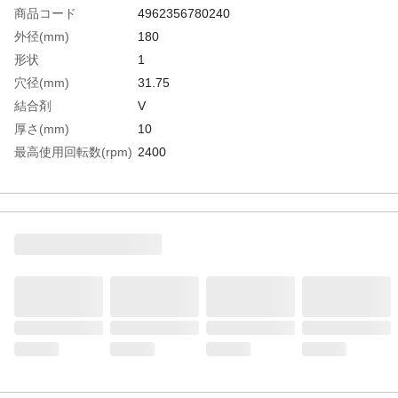
商品コード
4962356780240
外径(mm)
180
形状
1
穴径(mm)
31.75
結合剤
V
厚さ(mm)
10
最高使用回転数(rpm)
2400
色
濃緑
砥材
CB
粒度(#)
140
生産国
日本
重さ
550.000G