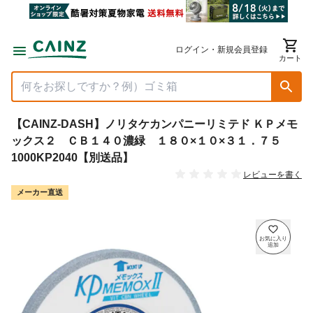
ログイン・新規会員登録
カート
【CAINZ-DASH】ノリタケカンパニーリミテド ＫＰメモ
ックス２ ＣＢ１４０濃緑 １８０×１０×３１．７５
1000KP2040【別送品】
レビューを書く
メーカー直送