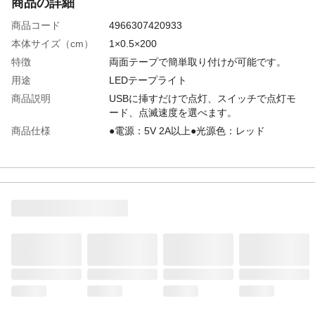
商品の詳細
商品コード
4966307420933
本体サイズ（cm）
1×0.5×200
特徴
両面テープで簡単取り付けが可能です。
用途
LEDテープライト
商品説明
USBに挿すだけで点灯、スイッチで点灯モ
ード、点滅速度を選べます。
商品仕様
●電源：5V 2A以上●光源色：レッド
生産国
中国
重量
103g